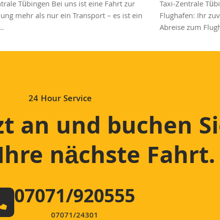
trale Tübingen Bei uns ist eine Fahrt zur
Taxi-Zentrale Tüb
ng mehr als nur ein Transport – es ist ein
Flughafen: Ihr zuv
..
Abreise zum Flugha
24 Hour Service
zt an und buchen Si
 Ihre nächste Fahrt
.
07071/920555
07071/24301