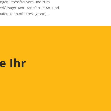
ingen Stressfrei vom und zum
erlässiger Taxi-TransferDie An- und
fen kann oft stressig sein,...
e Ihr