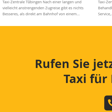
Taxi-Zentrale Tübingen Nach einer langen und
Taxi-Zen
vielleicht anstrengenden Zugreise gibt es nichts
Behandlu
Besseres, als direkt am Bahnhof von einem...
Service,.
Rufen Sie jet
Taxi für