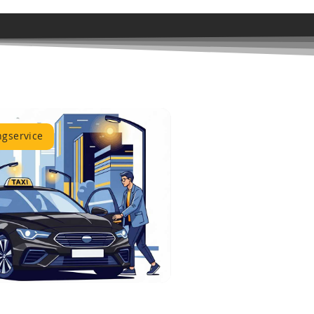
ngservice
e